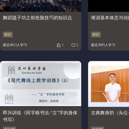
舞蹈毯子功之前抢脸技巧的知识点
堆谐基本体态与动
舞蹈
舞蹈
最近4813人学习
1
2
最近3095人学习
即兴训练《田字格书法-“立”字的身体
古典舞身韵（头位
书写》