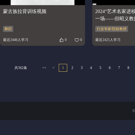
蒙古族拉背训练视频
2024“艺术名家
一场——但昭义教
舞蹈
行业专家/院校教授
最近2446人学习
0
0
最近2421人学习
共562条
<<
<
1
2
3
4
5
6
7
8