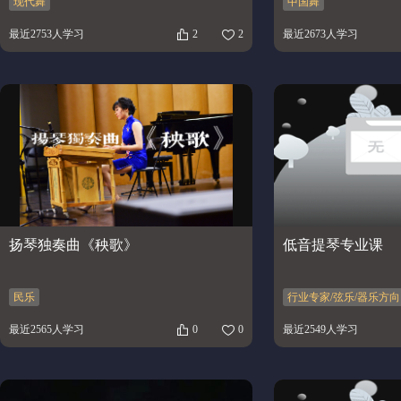
现代舞
中国舞
最近2753人学习
2
2
最近2673人学习
扬琴独奏曲《秧歌》
低音提琴专业课
民乐
行业专家/弦乐/器乐方向
最近2565人学习
0
0
最近2549人学习