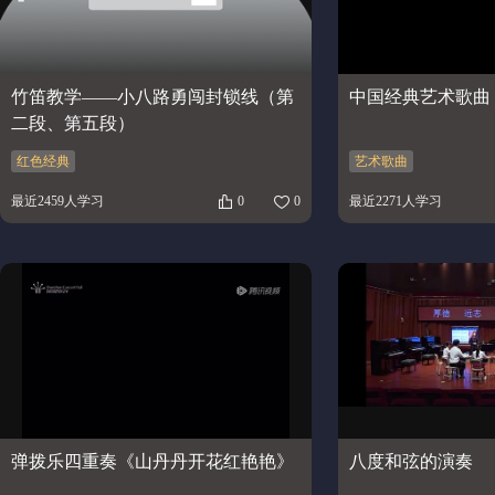
竹笛教学——小八路勇闯封锁线（第
中国经典艺术歌曲
二段、第五段）
红色经典
艺术歌曲
最近2459人学习
0
0
最近2271人学习
弹拨乐四重奏《山丹丹开花红艳艳》
八度和弦的演奏