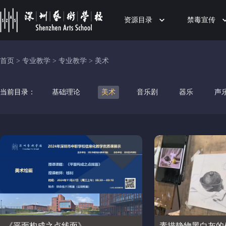
资源目录
禁毒宣传
首页
>
专业教学
>
专业教学
>
美术
当前目录：
基础理论
美术
音乐剧
器乐
声
《平面构成之点线面》
素描静物黑白灰的