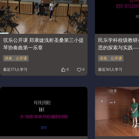
弦乐公开课 郑康婕浅析圣桑第三小提
民乐学科校级教研
琴协奏曲第一乐章
思的探索与实践—
例》
讲座、公开课
讲座、公开课
最近573人学习
0
0
最近565人学习