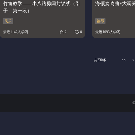
竹笛教学——小八路勇闯封锁线（引
海顿奏鸣曲F大调
子、第一段）
民乐
钢琴
最近1142人学习
2
0
最近1093人学习
共230条
<<
<